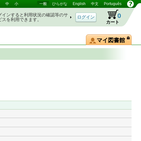
中
小
一般
ひらがな
English
中文
Português
0
グインすると利用状況の確認等のサ
ビスを利用できます。
カート
マイ図書館
。