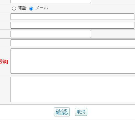
電話
メール
必須]