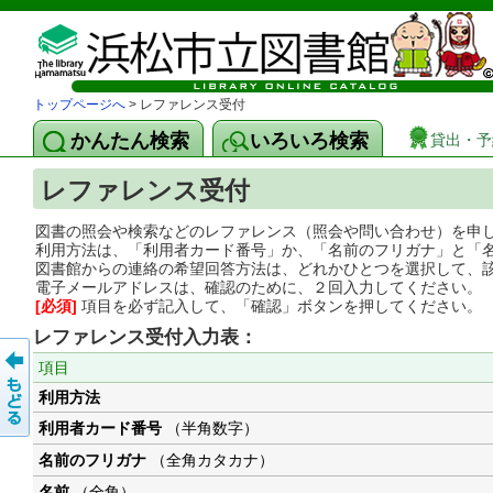
トップページへ
> レファレンス受付
かんたん検索
いろいろ検索
貸出・予
レファレンス受付
図書の照会や検索などのレファレンス（照会や問い合わせ）を申
利用方法は、「利用者カード番号」か、「名前のフリガナ」と「
図書館からの連絡の希望回答方法は、どれかひとつを選択して、
電子メールアドレスは、確認のために、２回入力してください。
[必須]
項目を必ず記入して、「確認」ボタンを押してください。
レファレンス受付入力表：
項目
利用方法
利用者カード番号
（半角数字）
名前のフリガナ
（全角カタカナ）
名前
（全角）