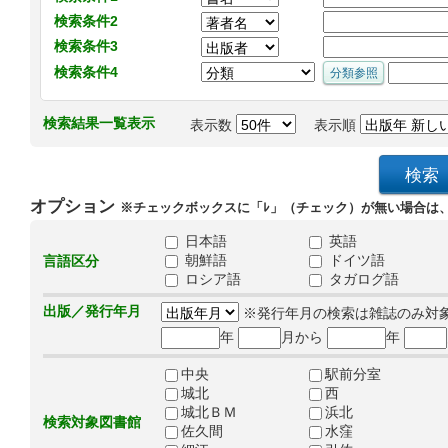
検索条件2
検索条件3
検索条件4
検索結果一覧表示
表示数
表示順
オプション
※チェックボックスに「ﾚ」（チェック）が無い場合は
日本語
英語
朝鮮語
ドイツ語
言語区分
ロシア語
タガログ語
出版／発行年月
※発行年月の検索は雑誌のみ対
年
月から
年
中央
駅前分室
城北
西
城北ＢＭ
浜北
検索対象図書館
佐久間
水窪