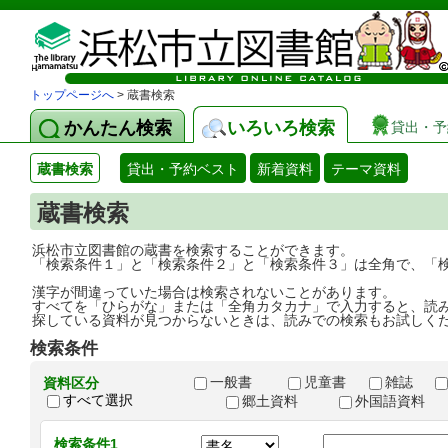
トップページへ
> 蔵書検索
かんたん検索
いろいろ検索
貸出・予
蔵書検索
貸出・予約ベスト
新着資料
テーマ資料
蔵書検索
浜松市立図書館の蔵書を検索することができます。
「検索条件１」と「検索条件２」と「検索条件３」は全角で、「
漢字が間違っていた場合は検索されないことがあります。
すべてを「ひらがな」または「全角カタカナ」で入力すると、読
探している資料が見つからないときは、読みでの検索もお試しく
検索条件
一般書
児童書
雑誌
資料区分
すべて選択
郷土資料
外国語資料
検索条件1