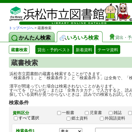
トップページへ
> 蔵書検索
かんたん検索
いろいろ検索
貸出・予
蔵書検索
貸出・予約ベスト
新着資料
テーマ資料
蔵書検索
浜松市立図書館の蔵書を検索することができます。
「検索条件１」と「検索条件２」と「検索条件３」は全角で、「
漢字が間違っていた場合は検索されないことがあります。
すべてを「ひらがな」または「全角カタカナ」で入力すると、読
探している資料が見つからないときは、読みでの検索もお試しく
検索条件
一般書
児童書
雑誌
資料区分
すべて選択
郷土資料
外国語資料
検索条件1