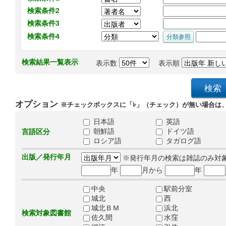
検索条件2
検索条件3
検索条件4
検索結果一覧表示
表示数
表示順
オプション
※チェックボックスに「ﾚ」（チェック）が無い場合は
日本語
英語
朝鮮語
ドイツ語
言語区分
ロシア語
タガログ語
出版／発行年月
※発行年月の検索は雑誌のみ対
年
月から
年
中央
駅前分室
城北
西
城北ＢＭ
浜北
検索対象図書館
佐久間
水窪