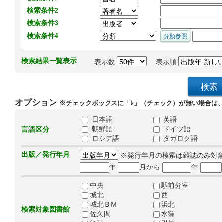
検索条件2
検索条件3
検索条件4
検索結果一覧表示
表示数
表示順
オプション
※チェックボックスに「ﾚ」（チェック）が無い場合は
日本語
英語
朝鮮語
ドイツ語
言語区分
ロシア語
タガログ語
出版／発行年月
※発行年月の検索は雑誌のみ対
年
月から
年
中央
駅前分室
城北
西
城北ＢＭ
浜北
検索対象図書館
佐久間
水窪