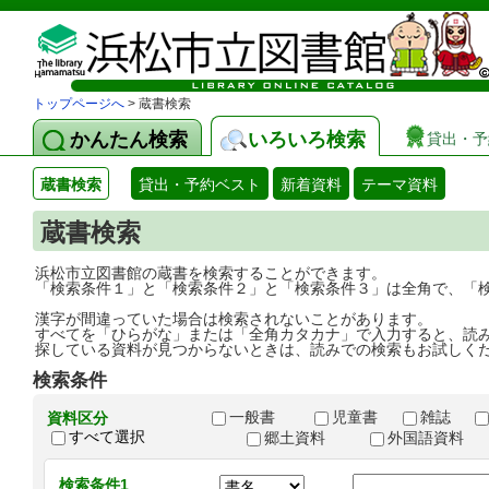
トップページへ
> 蔵書検索
かんたん検索
いろいろ検索
貸出・予
蔵書検索
貸出・予約ベスト
新着資料
テーマ資料
蔵書検索
浜松市立図書館の蔵書を検索することができます。
「検索条件１」と「検索条件２」と「検索条件３」は全角で、「
漢字が間違っていた場合は検索されないことがあります。
すべてを「ひらがな」または「全角カタカナ」で入力すると、読
探している資料が見つからないときは、読みでの検索もお試しく
検索条件
一般書
児童書
雑誌
資料区分
すべて選択
郷土資料
外国語資料
検索条件1