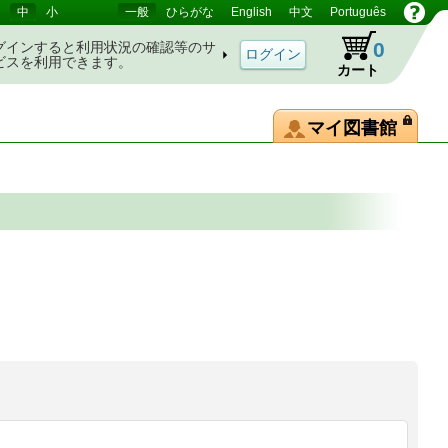
中
小
一般
ひらがな
English
中文
Português
0
グインすると利用状況の確認等のサ
ビスを利用できます。
カート
マイ図書館