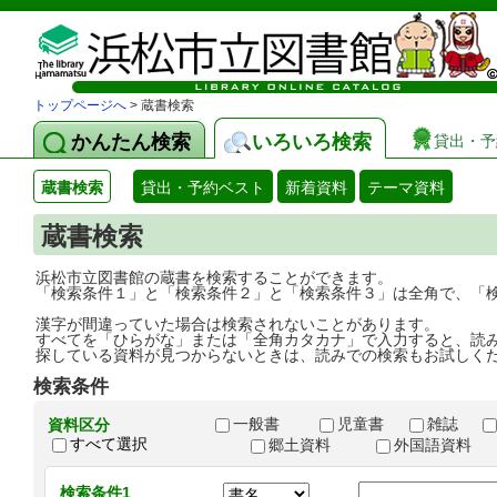
トップページへ
> 蔵書検索
かんたん検索
いろいろ検索
貸出・予
蔵書検索
貸出・予約ベスト
新着資料
テーマ資料
蔵書検索
浜松市立図書館の蔵書を検索することができます。
「検索条件１」と「検索条件２」と「検索条件３」は全角で、「
漢字が間違っていた場合は検索されないことがあります。
すべてを「ひらがな」または「全角カタカナ」で入力すると、読
探している資料が見つからないときは、読みでの検索もお試しく
検索条件
一般書
児童書
雑誌
資料区分
すべて選択
郷土資料
外国語資料
検索条件1