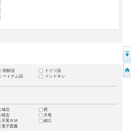
朝鮮語
ドイツ語
ベトナム語
インドネシ
城北
西
積志
天竜
天竜ＢＭ
細江
電子図書