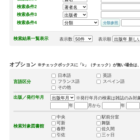
検索条件2
検索条件3
検索条件4
検索結果一覧表示
表示数
表示順
オプション
※チェックボックスに「ﾚ」（チェック）が無い場合は
日本語
英語
フランス語
スペイン語
言語区分
その他
出版／発行年月
※発行年月の検索は雑誌のみ対
年
月から
年
中央
駅前分室
可新
舞阪
検索対象図書館
春野
佐久間
引佐
三ヶ日