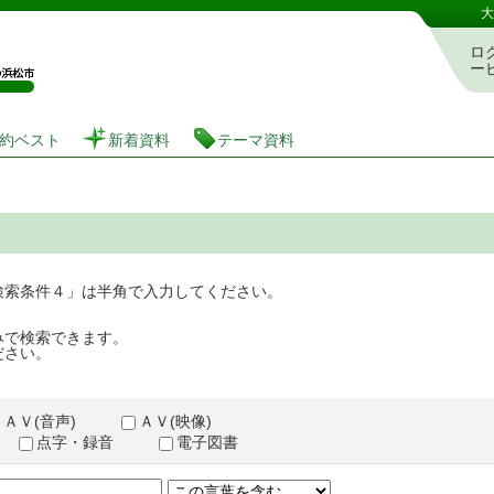
図書館 蔵書検索・予約システム
大
ロ
ー
約ベスト
新着資料
テーマ資料
検索条件４」は半角で入力してください。
みで検索できます。
ださい。
ＡＶ(音声)
ＡＶ(映像)
点字・録音
電子図書