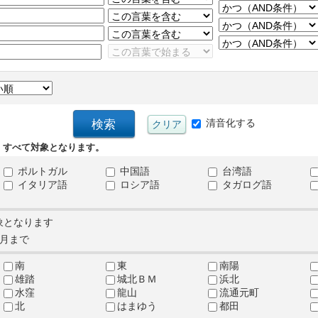
清音化する
、すべて対象となります。
ポルトガル
中国語
台湾語
イタリア語
ロシア語
タガログ語
象となります
月まで
南
東
南陽
雄踏
城北ＢＭ
浜北
水窪
龍山
流通元町
北
はまゆう
都田