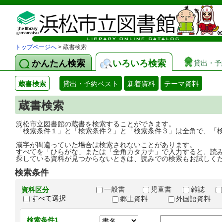
トップページへ
> 蔵書検索
かんたん検索
いろいろ検索
貸出・予
蔵書検索
貸出・予約ベスト
新着資料
テーマ資料
蔵書検索
浜松市立図書館の蔵書を検索することができます。
「検索条件１」と「検索条件２」と「検索条件３」は全角で、「
漢字が間違っていた場合は検索されないことがあります。
すべてを「ひらがな」または「全角カタカナ」で入力すると、読
探している資料が見つからないときは、読みでの検索もお試しく
検索条件
一般書
児童書
雑誌
資料区分
すべて選択
郷土資料
外国語資料
検索条件1