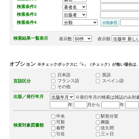
検索条件2
検索条件3
検索条件4
検索結果一覧表示
表示数
表示順
オプション
※チェックボックスに「ﾚ」（チェック）が無い場合は
日本語
英語
フランス語
スペイン語
言語区分
その他
出版／発行年月
※発行年月の検索は雑誌のみ対
年
月から
年
中央
駅前分室
可新
舞阪
検索対象図書館
春野
佐久間
引佐
三ヶ日