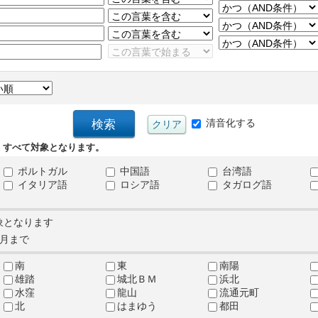
清音化する
、すべて対象となります。
ポルトガル
中国語
台湾語
イタリア語
ロシア語
タガログ語
象となります
月まで
南
東
南陽
雄踏
城北ＢＭ
浜北
水窪
龍山
流通元町
北
はまゆう
都田