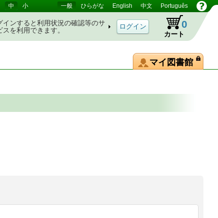
中
小
一般
ひらがな
English
中文
Português
0
グインすると利用状況の確認等のサ
ビスを利用できます。
カート
マイ図書館