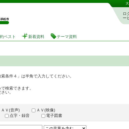
図書館 蔵書検索・予約システム
大
ロ
ー
約ベスト
新着資料
テーマ資料
検索条件４」は半角で入力してください。
みで検索できます。
ださい。
ＡＶ(音声)
ＡＶ(映像)
点字・録音
電子図書