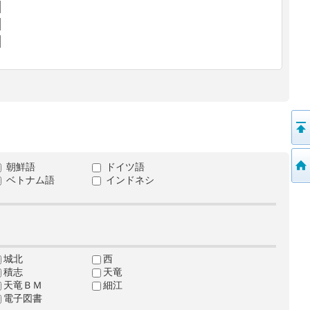
朝鮮語
ドイツ語
ベトナム語
インドネシ
城北
西
積志
天竜
天竜ＢＭ
細江
電子図書