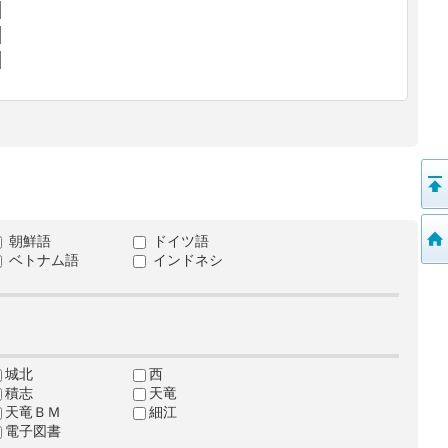
朝鮮語
ドイツ語
ベトナム語
インドネシ
城北
西
積志
天竜
天竜ＢＭ
細江
電子図書