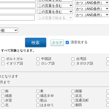
清音化する
、すべて対象となります。
ポルトガル
中国語
台湾語
イタリア語
ロシア語
タガログ語
象となります
月まで
南
東
南陽
雄踏
城北ＢＭ
浜北
水窪
龍山
流通元町
北
はまゆう
都田