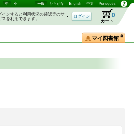
中
小
一般
ひらがな
English
中文
Português
0
グインすると利用状況の確認等のサ
ビスを利用できます。
カート
マイ図書館