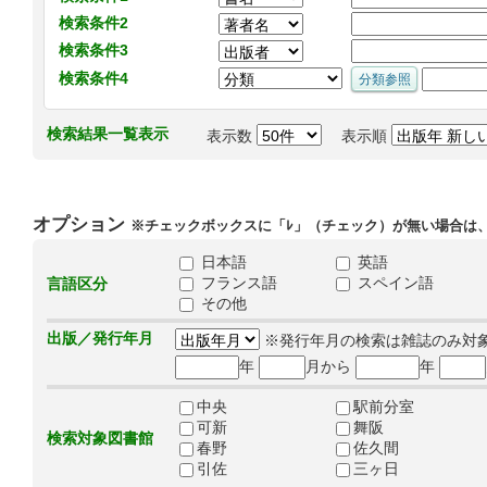
検索条件2
検索条件3
検索条件4
検索結果一覧表示
表示数
表示順
オプション
※チェックボックスに「ﾚ」（チェック）が無い場合は
日本語
英語
フランス語
スペイン語
言語区分
その他
出版／発行年月
※発行年月の検索は雑誌のみ対
年
月から
年
中央
駅前分室
可新
舞阪
検索対象図書館
春野
佐久間
引佐
三ヶ日