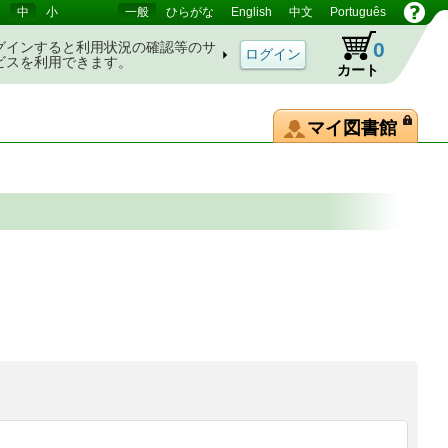
中
小
一般
ひらがな
English
中文
Português
0
グインすると利用状況の確認等のサ
ビスを利用できます。
カート
マイ図書館