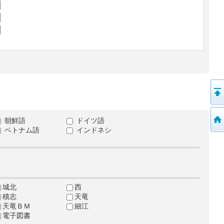
朝鮮語
ドイツ語
ベトナム語
インドネシ
城北
西
積志
天竜
天竜ＢＭ
細江
電子図書