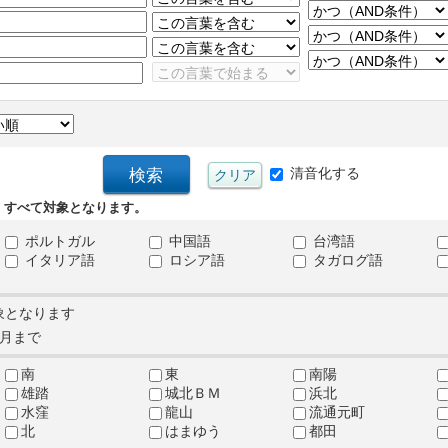
清音化する
、すべて対象となります。
ポルトガル
中国語
台湾語
イタリア語
ロシア語
タガログ語
象となります
月まで
南
東
南陽
雄踏
城北ＢＭ
浜北
水窪
龍山
流通元町
北
はまゆう
都田