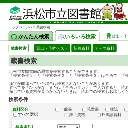
トップページへ
> 蔵書検索
かんたん検索
いろいろ検索
貸出・予
蔵書検索
貸出・予約ベスト
新着資料
テーマ資料
蔵書検索
浜松市立図書館の蔵書を検索することができます。
「検索条件１」と「検索条件２」と「検索条件３」は全角で、「
漢字が間違っていた場合は検索されないことがあります。
すべてを「ひらがな」または「全角カタカナ」で入力すると、読
探している資料が見つからないときは、読みでの検索もお試しく
検索条件
一般書
児童書
雑誌
資料区分
すべて選択
郷土資料
外国語資料
検索条件1