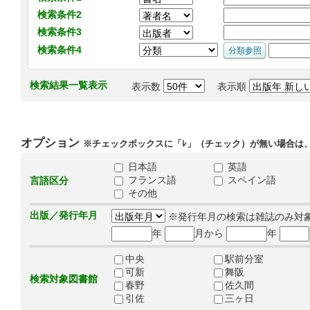
検索条件2
検索条件3
検索条件4
検索結果一覧表示
表示数
表示順
オプション
※チェックボックスに「ﾚ」（チェック）が無い場合は
日本語
英語
フランス語
スペイン語
言語区分
その他
出版／発行年月
※発行年月の検索は雑誌のみ対
年
月から
年
中央
駅前分室
可新
舞阪
検索対象図書館
春野
佐久間
引佐
三ヶ日