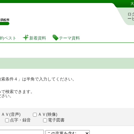
図書館 蔵書検索・予約システム
大
ロ
ー
約ベスト
新着資料
テーマ資料
検索条件４」は半角で入力してください。
みで検索できます。
ださい。
ＡＶ(音声)
ＡＶ(映像)
点字・録音
電子図書