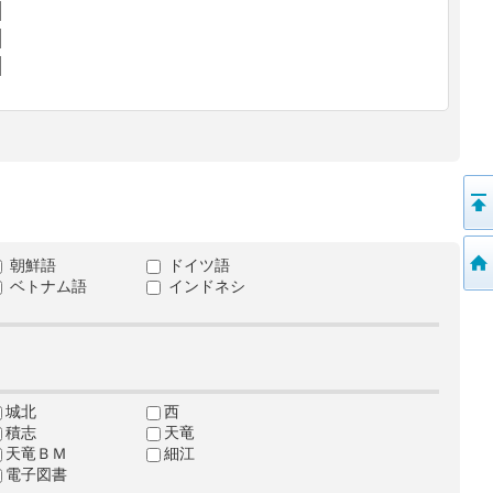
朝鮮語
ドイツ語
ベトナム語
インドネシ
城北
西
積志
天竜
天竜ＢＭ
細江
電子図書