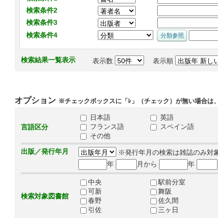
検索条件2
検索条件3
検索条件4
検索結果一覧表示
表示数
表示順
オプション
※チェックボックスに「ﾚ」（チェック）が無い場合は
日本語
英語
フランス語
スペイン語
言語区分
その他
出版／発行年月
※発行年月の検索は雑誌のみ対
年
月から
年
中央
駅前分室
可新
舞阪
検索対象図書館
春野
佐久間
引佐
三ヶ日