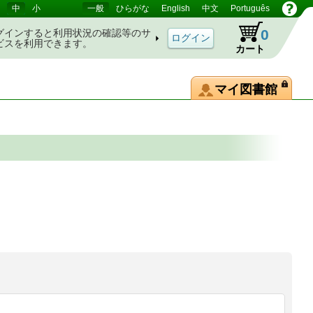
中
小
一般
ひらがな
English
中文
Português
0
グインすると利用状況の確認等のサ
ビスを利用できます。
カート
マイ図書館