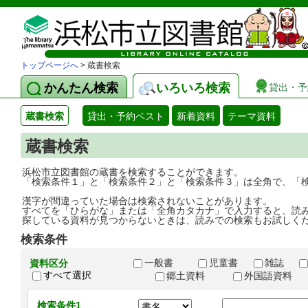
トップページへ
> 蔵書検索
かんたん検索
いろいろ検索
貸出・予
蔵書検索
貸出・予約ベスト
新着資料
テーマ資料
蔵書検索
浜松市立図書館の蔵書を検索することができます。
「検索条件１」と「検索条件２」と「検索条件３」は全角で、「
漢字が間違っていた場合は検索されないことがあります。
すべてを「ひらがな」または「全角カタカナ」で入力すると、読
探している資料が見つからないときは、読みでの検索もお試しく
検索条件
一般書
児童書
雑誌
資料区分
すべて選択
郷土資料
外国語資料
検索条件1