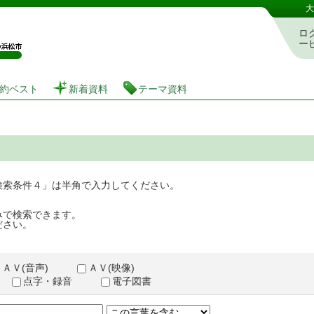
図書館 蔵書検索・予約システム
大
ロ
ー
約ベスト
新着資料
テーマ資料
検索条件４」は半角で入力してください。
みで検索できます。
ださい。
ＡＶ(音声)
ＡＶ(映像)
点字・録音
電子図書