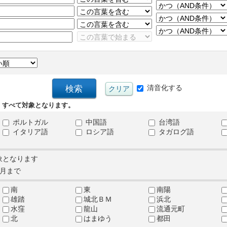
清音化する
、すべて対象となります。
ポルトガル
中国語
台湾語
イタリア語
ロシア語
タガログ語
象となります
月まで
南
東
南陽
雄踏
城北ＢＭ
浜北
水窪
龍山
流通元町
北
はまゆう
都田