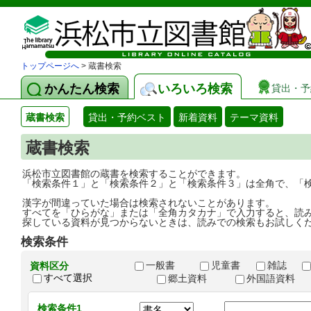
トップページへ
> 蔵書検索
かんたん検索
いろいろ検索
貸出・予
蔵書検索
貸出・予約ベスト
新着資料
テーマ資料
蔵書検索
浜松市立図書館の蔵書を検索することができます。
「検索条件１」と「検索条件２」と「検索条件３」は全角で、「
漢字が間違っていた場合は検索されないことがあります。
すべてを「ひらがな」または「全角カタカナ」で入力すると、読
探している資料が見つからないときは、読みでの検索もお試しく
検索条件
一般書
児童書
雑誌
資料区分
すべて選択
郷土資料
外国語資料
検索条件1