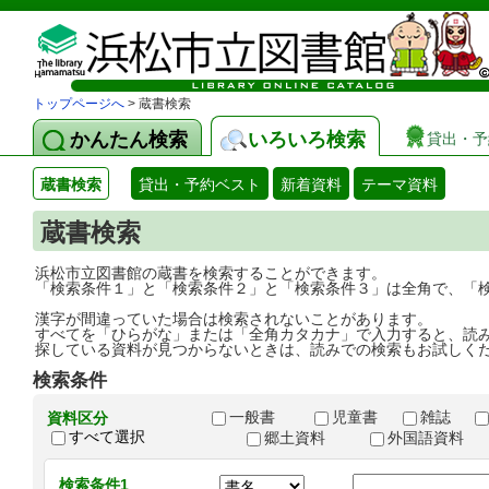
トップページへ
> 蔵書検索
かんたん検索
いろいろ検索
貸出・予
蔵書検索
貸出・予約ベスト
新着資料
テーマ資料
蔵書検索
浜松市立図書館の蔵書を検索することができます。
「検索条件１」と「検索条件２」と「検索条件３」は全角で、「
漢字が間違っていた場合は検索されないことがあります。
すべてを「ひらがな」または「全角カタカナ」で入力すると、読
探している資料が見つからないときは、読みでの検索もお試しく
検索条件
一般書
児童書
雑誌
資料区分
すべて選択
郷土資料
外国語資料
検索条件1