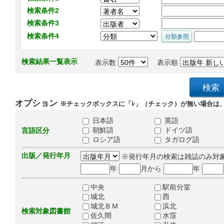
検索条件2
検索条件3
検索条件4
検索結果一覧表示
表示数
表示順
オプション
※チェックボックスに「ﾚ」（チェック）が無い場合は
日本語
英語
朝鮮語
ドイツ語
言語区分
ロシア語
タガログ語
出版／発行年月
※発行年月の検索は雑誌のみ対
年
月から
年
中央
駅前分室
城北
西
城北ＢＭ
浜北
検索対象図書館
佐久間
水窪