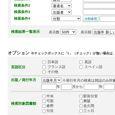
検索条件2
検索条件3
検索条件4
検索結果一覧表示
表示数
表示順
オプション
※チェックボックスに「ﾚ」（チェック）が無い場合は
日本語
英語
フランス語
スペイン語
言語区分
その他
出版／発行年月
※発行年月の検索は雑誌のみ対
年
月から
年
中央
駅前分室
可新
舞阪
検索対象図書館
春野
佐久間
引佐
三ヶ日