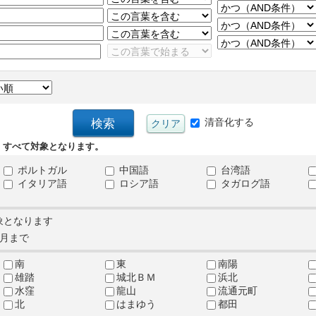
清音化する
、すべて対象となります。
ポルトガル
中国語
台湾語
イタリア語
ロシア語
タガログ語
象となります
月まで
南
東
南陽
雄踏
城北ＢＭ
浜北
水窪
龍山
流通元町
北
はまゆう
都田