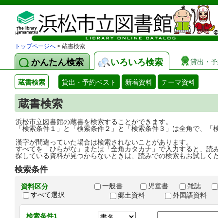
トップページへ
> 蔵書検索
かんたん検索
いろいろ検索
貸出・予
蔵書検索
貸出・予約ベスト
新着資料
テーマ資料
蔵書検索
浜松市立図書館の蔵書を検索することができます。
「検索条件１」と「検索条件２」と「検索条件３」は全角で、「
漢字が間違っていた場合は検索されないことがあります。
すべてを「ひらがな」または「全角カタカナ」で入力すると、読
探している資料が見つからないときは、読みでの検索もお試しく
検索条件
一般書
児童書
雑誌
資料区分
すべて選択
郷土資料
外国語資料
検索条件1