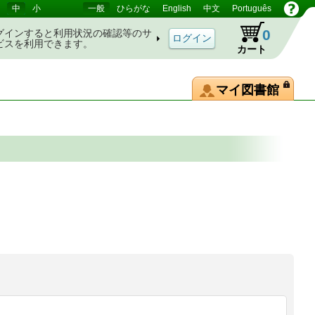
中
小
一般
ひらがな
English
中文
Português
0
グインすると利用状況の確認等のサ
ビスを利用できます。
カート
マイ図書館