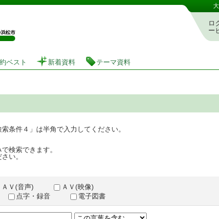
図書館 蔵書検索・予約システム
大
ロ
ー
約ベスト
新着資料
テーマ資料
検索条件４」は半角で入力してください。
みで検索できます。
ださい。
ＡＶ(音声)
ＡＶ(映像)
点字・録音
電子図書