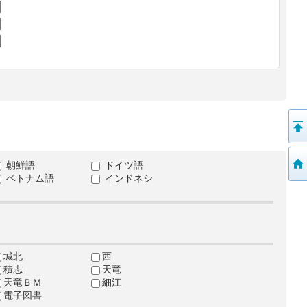
朝鮮語
ドイツ語
ベトナム語
インドネシ
城北
西
積志
天竜
天竜ＢＭ
細江
電子図書