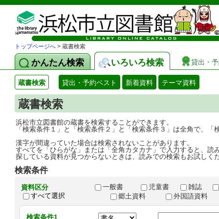
トップページへ
> 蔵書検索
かんたん検索
いろいろ検索
貸出・予
蔵書検索
貸出・予約ベスト
新着資料
テーマ資料
蔵書検索
浜松市立図書館の蔵書を検索することができます。
「検索条件１」と「検索条件２」と「検索条件３」は全角で、「
漢字が間違っていた場合は検索されないことがあります。
すべてを「ひらがな」または「全角カタカナ」で入力すると、読
探している資料が見つからないときは、読みでの検索もお試しく
検索条件
一般書
児童書
雑誌
資料区分
すべて選択
郷土資料
外国語資料
検索条件1