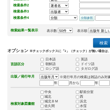
検索条件2
検索条件3
検索条件4
検索結果一覧表示
表示数
表示順
オプション
※チェックボックスに「ﾚ」（チェック）が無い場合は
日本語
英語
朝鮮語
ドイツ語
言語区分
ロシア語
タガログ語
出版／発行年月
※発行年月の検索は雑誌のみ対
年
月から
年
中央
駅前分室
城北
西
城北ＢＭ
浜北
検索対象図書館
佐久間
水窪