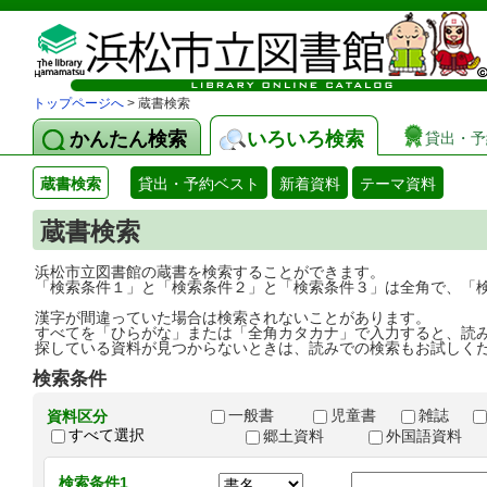
トップページへ
> 蔵書検索
かんたん検索
いろいろ検索
貸出・予
蔵書検索
貸出・予約ベスト
新着資料
テーマ資料
蔵書検索
浜松市立図書館の蔵書を検索することができます。
「検索条件１」と「検索条件２」と「検索条件３」は全角で、「
漢字が間違っていた場合は検索されないことがあります。
すべてを「ひらがな」または「全角カタカナ」で入力すると、読
探している資料が見つからないときは、読みでの検索もお試しく
検索条件
一般書
児童書
雑誌
資料区分
すべて選択
郷土資料
外国語資料
検索条件1