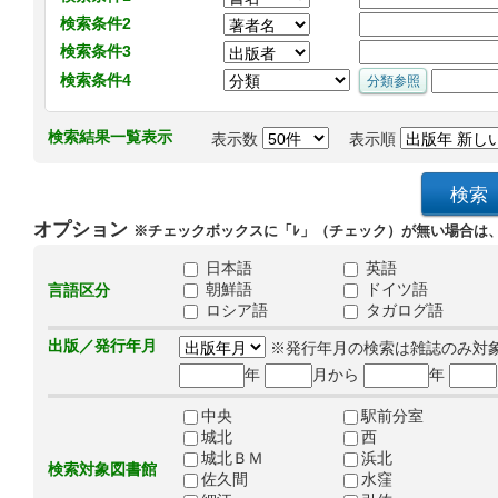
検索条件2
検索条件3
検索条件4
検索結果一覧表示
表示数
表示順
オプション
※チェックボックスに「ﾚ」（チェック）が無い場合は
日本語
英語
朝鮮語
ドイツ語
言語区分
ロシア語
タガログ語
出版／発行年月
※発行年月の検索は雑誌のみ対
年
月から
年
中央
駅前分室
城北
西
城北ＢＭ
浜北
検索対象図書館
佐久間
水窪