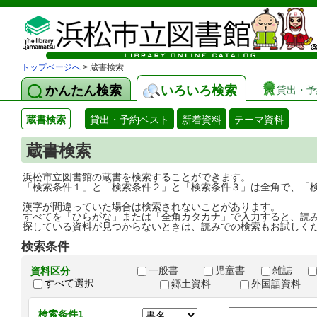
トップページへ
> 蔵書検索
かんたん検索
いろいろ検索
貸出・予
蔵書検索
貸出・予約ベスト
新着資料
テーマ資料
蔵書検索
浜松市立図書館の蔵書を検索することができます。
「検索条件１」と「検索条件２」と「検索条件３」は全角で、「
漢字が間違っていた場合は検索されないことがあります。
すべてを「ひらがな」または「全角カタカナ」で入力すると、読
探している資料が見つからないときは、読みでの検索もお試しく
検索条件
一般書
児童書
雑誌
資料区分
すべて選択
郷土資料
外国語資料
検索条件1