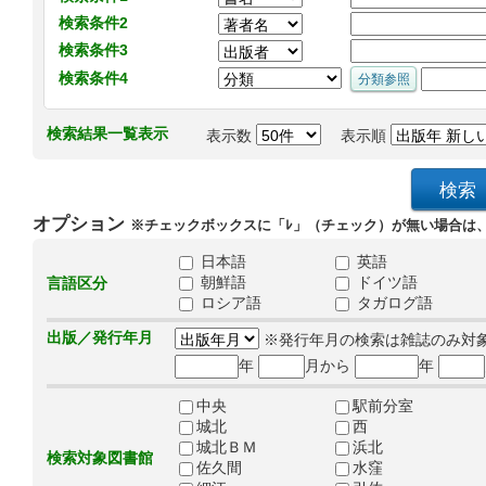
検索条件2
検索条件3
検索条件4
検索結果一覧表示
表示数
表示順
オプション
※チェックボックスに「ﾚ」（チェック）が無い場合は
日本語
英語
朝鮮語
ドイツ語
言語区分
ロシア語
タガログ語
出版／発行年月
※発行年月の検索は雑誌のみ対
年
月から
年
中央
駅前分室
城北
西
城北ＢＭ
浜北
検索対象図書館
佐久間
水窪