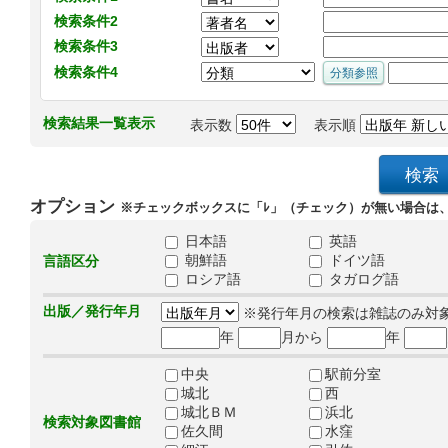
検索条件2
検索条件3
検索条件4
検索結果一覧表示
表示数
表示順
オプション
※チェックボックスに「ﾚ」（チェック）が無い場合は
日本語
英語
朝鮮語
ドイツ語
言語区分
ロシア語
タガログ語
出版／発行年月
※発行年月の検索は雑誌のみ対
年
月から
年
中央
駅前分室
城北
西
城北ＢＭ
浜北
検索対象図書館
佐久間
水窪