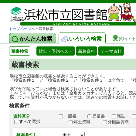
トップページへ
> 蔵書検索
かんたん検索
いろいろ検索
貸出・予
蔵書検索
貸出・予約ベスト
新着資料
テーマ資料
蔵書検索
浜松市立図書館の蔵書を検索することができます。
「検索条件１」と「検索条件２」と「検索条件３」は全角で、「
漢字が間違っていた場合は検索されないことがあります。
すべてを「ひらがな」または「全角カタカナ」で入力すると、読
探している資料が見つからないときは、読みでの検索もお試しく
検索条件
一般書
児童書
雑誌
資料区分
すべて選択
郷土資料
外国語資料
検索条件1