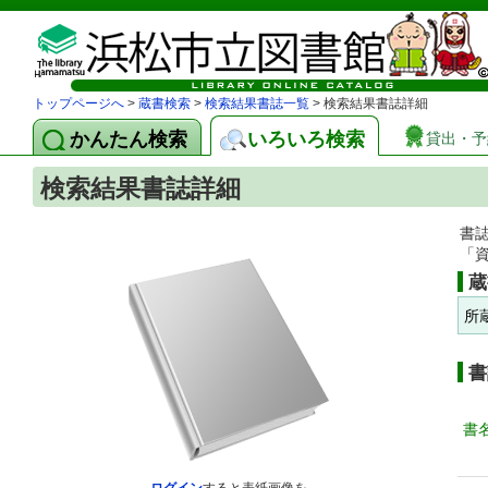
トップページへ
>
蔵書検索
>
検索結果書誌一覧
> 検索結果書誌詳細
かんたん検索
いろいろ検索
貸出・予
検索結果書誌詳細
書
「
蔵
所
書
書