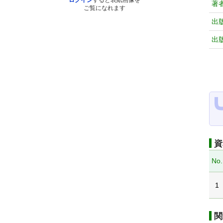
ログイン
すると表紙画像を
著
ご覧になれます
出
出
資
No.
1
関