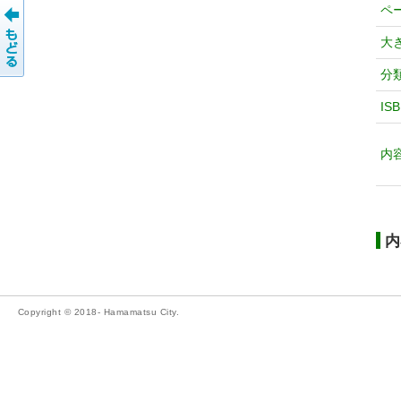
ペ
大
分
IS
内
内
Copyright © 2018- Hamamatsu City.