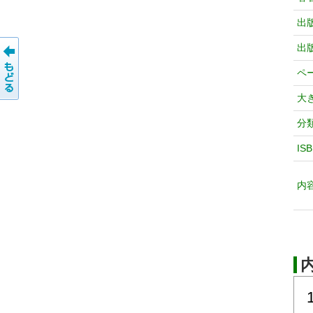
出
出
ペ
大
分
IS
内