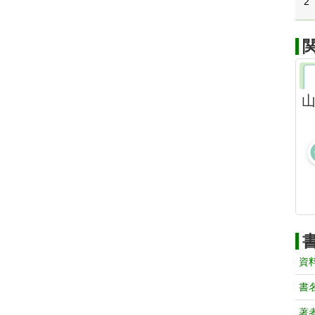
2
山
資
書
著