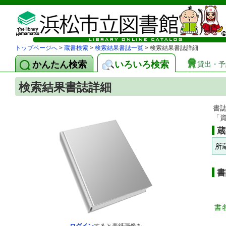
トップページへ
>
蔵書検索
>
検索結果書誌一覧
> 検索結果書誌詳細
かんたん検索
いろいろ検索
貸出・予
検索結果書誌詳細
書
「
蔵
所
書
書