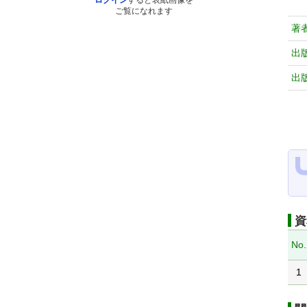
ログイン
すると表紙画像を
ご覧になれます
著
出
出
資
No.
1