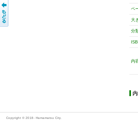
ペ
大
分
IS
内
内
Copyright © 2018- Hamamatsu City.