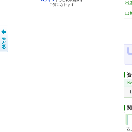
ログイン
すると表紙画像を
出
ご覧になれます
出
資
No
1
関
西