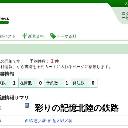
図書館 蔵書検索・予約システム
大
ロ
ー
約ベスト
新着資料
テーマ資料
1
誌の詳細です。 予約件数：
件
資料情報」から書誌を予約カートに入れるページに移動します。
書情報
1
0
1
0
蔵数
在庫数
予約数
発注数
誌情報サマリ
彩りの記憶北陸の鉄路 
名
者
西脇 恵／著
泉 竜太郎／著