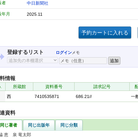
版者
中日新聞社
版年月
2025.11
登録するリスト
ログイン
メモ
料情報
.
所蔵館
資料番号
請求記号
西
7410535871
686.21//
一
連資料
同じ著者
同じ出版年
同じ分類
脇 恵 泉 竜太郎