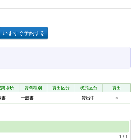
配架場所
資料種別
貸出区分
状態区分
貸出
般書
一般書
貸出中
×
1
/
1