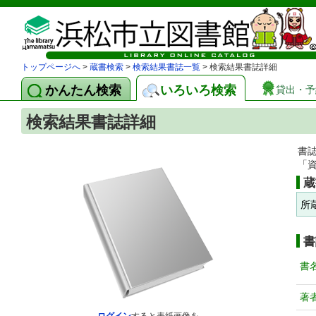
トップページへ
>
蔵書検索
>
検索結果書誌一覧
> 検索結果書誌詳細
かんたん検索
いろいろ検索
貸出・予
検索結果書誌詳細
書
「
蔵
所
書
書
著