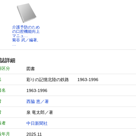
介護予防のため
の口腔機能向上
マニュ…
菊谷 武／編著,
…
誌詳細
料区分
図書
名
彩りの記憶北陸の鉄路 1963-1996
書名
1963-1996
者
西脇 恵／著
者
泉 竜太郎／著
版者
中日新聞社
版年月
2025.11