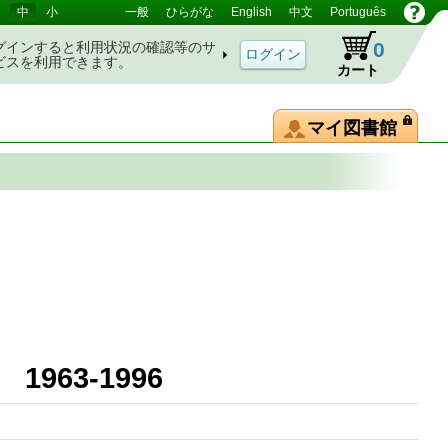
中
小
一般
ひらがな
English
中文
Português
0
グインすると利用状況の確認等のサ
ビスを利用できます。
カート
マイ図書館
1963-1996