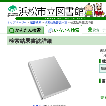
トップページへ
>
蔵書検索
>
検索結果書誌一覧
> 検索結果書誌詳細
かんたん検索
いろいろ検索
貸出・予
検索結果書誌詳細
書
「
蔵
所
書
書