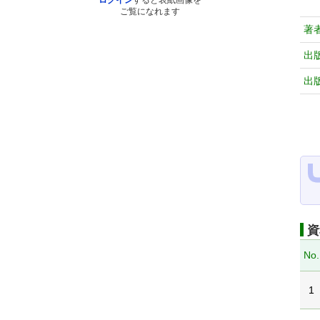
ログイン
すると表紙画像を
ご覧になれます
著
出
出
資
No.
1