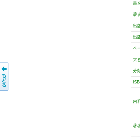
書
著
出
出
ペ
大
分
IS
内
著