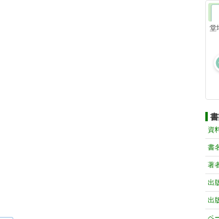
堂
書
資
書
著
出
出
ペ