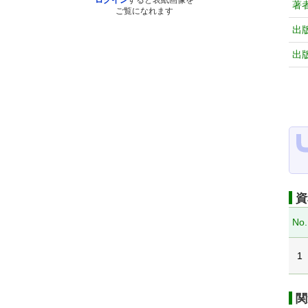
ログイン
すると表紙画像を
著
ご覧になれます
出
出
資
No.
1
関