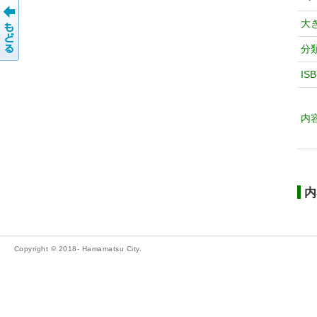
大
分
IS
内
内
Copyright © 2018- Hamamatsu City.