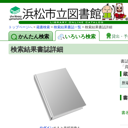
トップページへ
>
蔵書検索
>
検索結果書誌一覧
> 検索結果書誌詳細
かんたん検索
いろいろ検索
貸出・予
検索結果書誌詳細
書
「
蔵
所
書
書