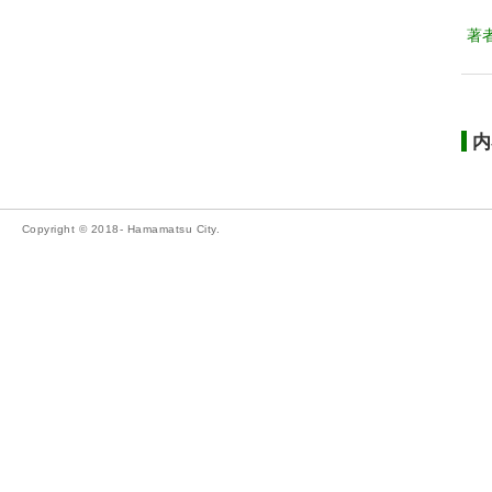
著
内
Copyright © 2018- Hamamatsu City.