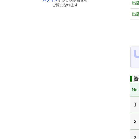
ログイン
すると表紙画像を
出
ご覧になれます
出
資
No.
1
2
3