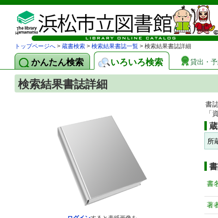
トップページへ
>
蔵書検索
>
検索結果書誌一覧
> 検索結果書誌詳細
かんたん検索
いろいろ検索
貸出・予
検索結果書誌詳細
書
「
蔵
所
書
書
著