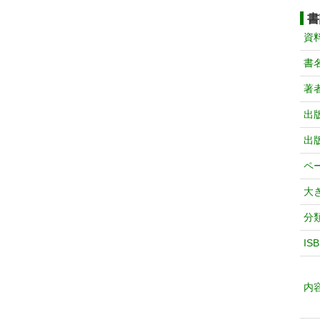
書
資
書
著
出
出
ペ
大
分
IS
内