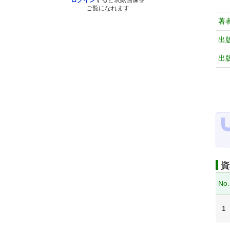
ログイン
すると表紙画像を
ご覧になれます
著
出
出
資
No.
1