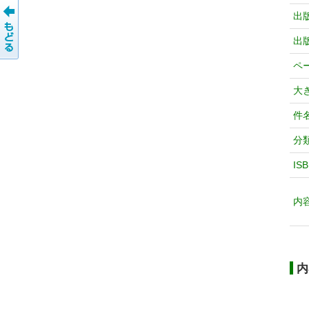
出
出
ペ
大
件
分
IS
内
内