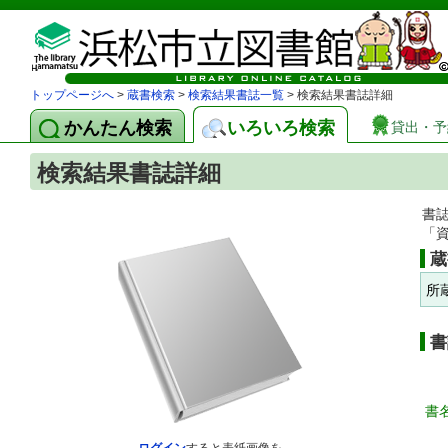
トップページへ
>
蔵書検索
>
検索結果書誌一覧
> 検索結果書誌詳細
かんたん検索
いろいろ検索
貸出・予
検索結果書誌詳細
書
「
蔵
所
書
書