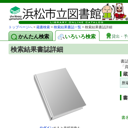
トップページへ
>
蔵書検索
>
検索結果書誌一覧
> 検索結果書誌詳細
かんたん検索
いろいろ検索
貸出・予
検索結果書誌詳細
書
「
蔵
所
書
書