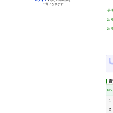
ログイン
すると表紙画像を
ご覧になれます
著
出
出
資
No.
1
2