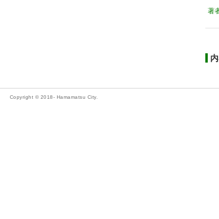
著
内
Copyright © 2018- Hamamatsu City.