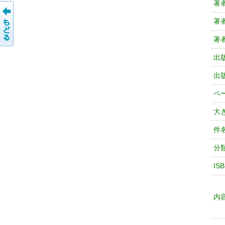
著
著
著
出
出
ペ
大
件
分
IS
内