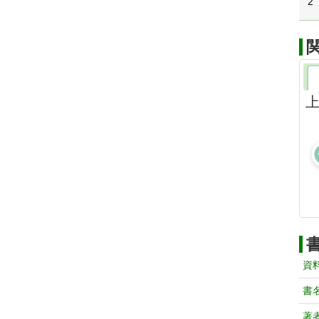
2
上
資
書
著