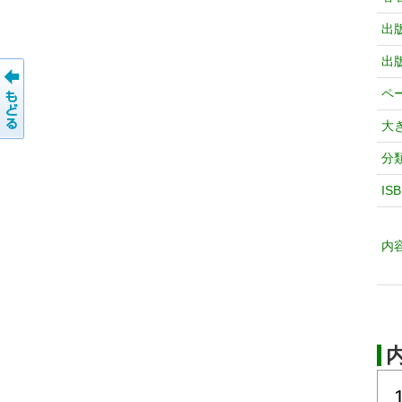
出
出
ペ
大
分
IS
内