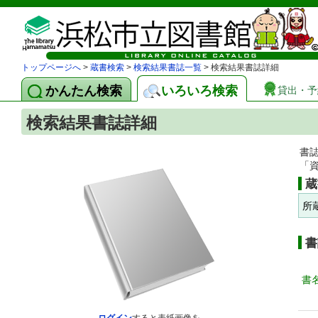
トップページへ
>
蔵書検索
>
検索結果書誌一覧
> 検索結果書誌詳細
かんたん検索
いろいろ検索
貸出・予
検索結果書誌詳細
書
「
蔵
所
書
書