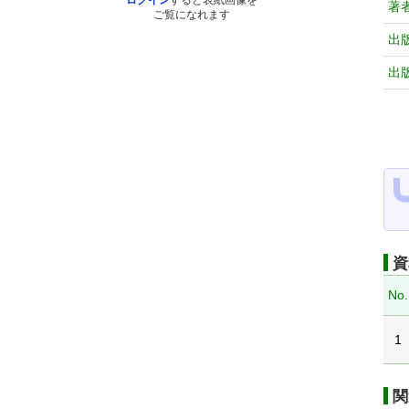
ログイン
すると表紙画像を
著
ご覧になれます
出
出
資
No.
1
関