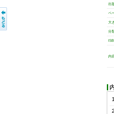
出
ペ
大
分
IS
内