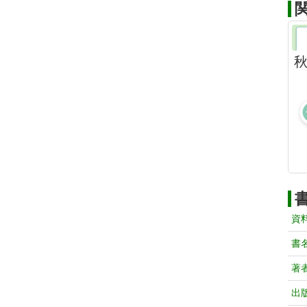
秋
資
書
著
出