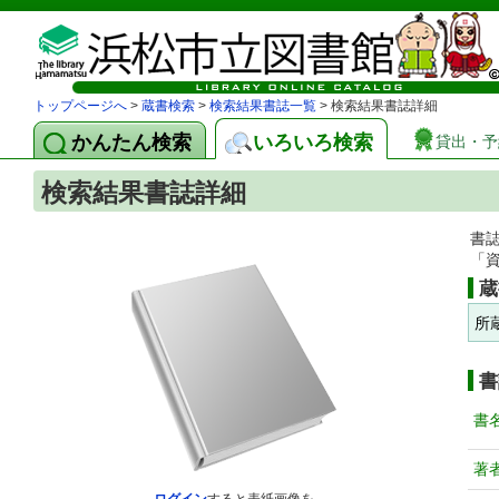
トップページへ
>
蔵書検索
>
検索結果書誌一覧
> 検索結果書誌詳細
かんたん検索
いろいろ検索
貸出・予
検索結果書誌詳細
書
「
蔵
所
書
書
著