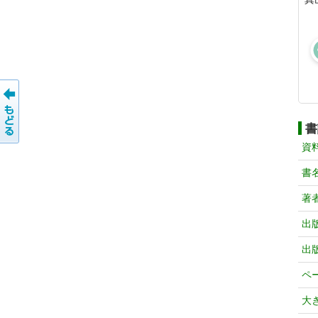
書
資
書
著
出
出
ペ
大