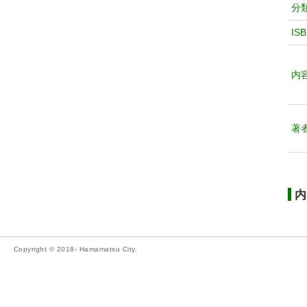
分
IS
内
著
内
Copyright © 2018- Hamamatsu City.