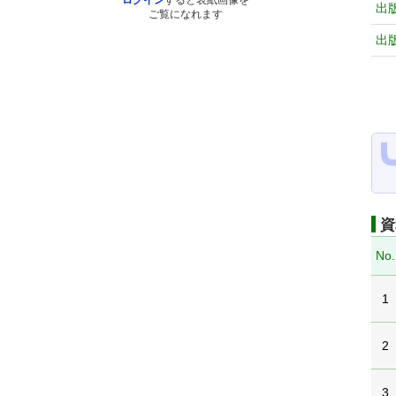
ログイン
すると表紙画像を
出
ご覧になれます
出
資
No.
1
2
3