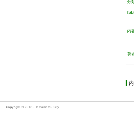
分
IS
内
著
内
Copyright © 2018- Hamamatsu City.