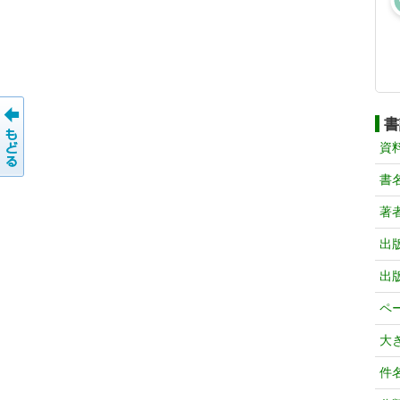
書
資
書
著
出
出
ペ
大
件