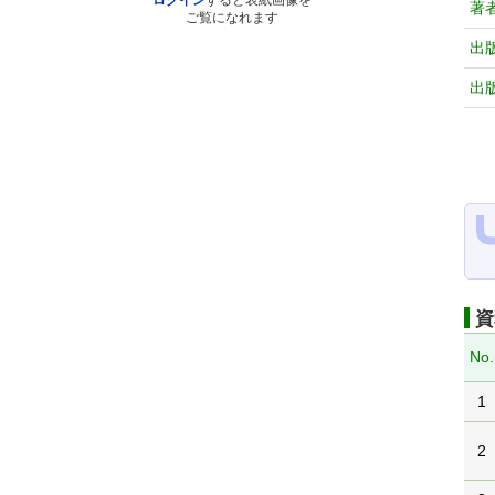
ログイン
すると表紙画像を
著
ご覧になれます
出
出
資
No.
1
2