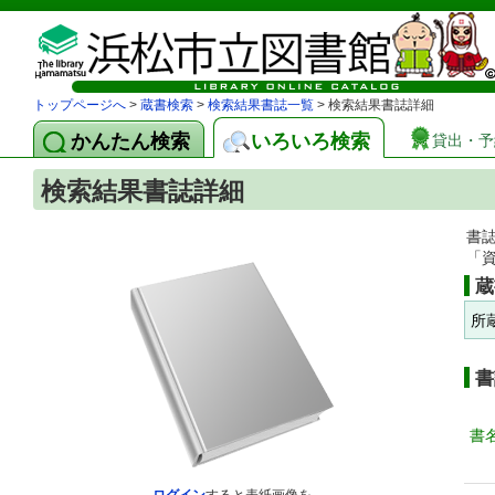
トップページへ
>
蔵書検索
>
検索結果書誌一覧
> 検索結果書誌詳細
かんたん検索
いろいろ検索
貸出・予
検索結果書誌詳細
書
「
蔵
所
書
書