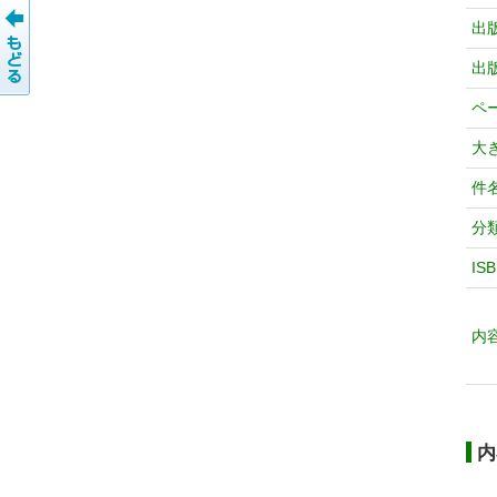
出
出
ペ
大
件
分
IS
内
内