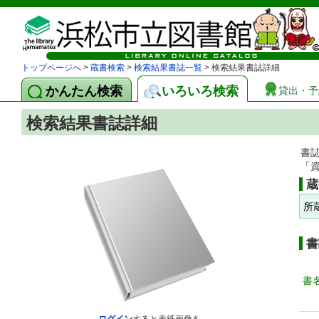
トップページへ
>
蔵書検索
>
検索結果書誌一覧
> 検索結果書誌詳細
かんたん検索
いろいろ検索
貸出・予
検索結果書誌詳細
書
「
蔵
所
書
書