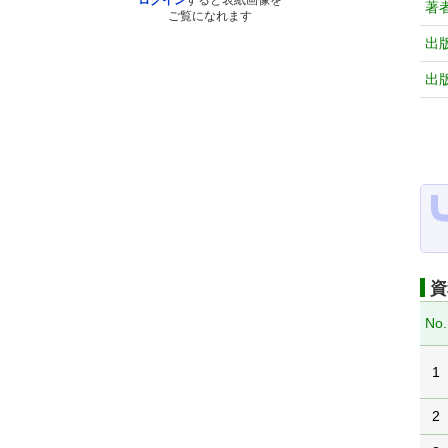
ログイン
すると表紙画像を
著
ご覧になれます
出
出
資
No.
1
2