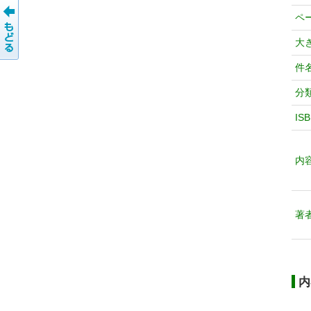
ペ
大
件
分
IS
内
著
内