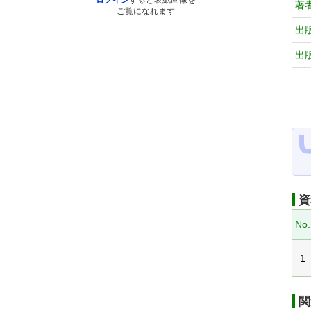
ログイン
すると表紙画像を
著
ご覧になれます
出
出
資
No.
1
関