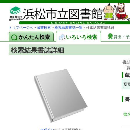
トップページへ
>
蔵書検索
>
検索結果書誌一覧
> 検索結果書誌詳細
かんたん検索
いろいろ検索
貸出・予
検索結果書誌詳細
書
「
蔵
所
書
書