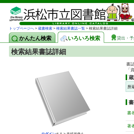
トップページへ
>
蔵書検索
>
検索結果書誌一覧
> 検索結果書誌詳細
かんたん検索
いろいろ検索
貸出・予
検索結果書誌詳細
書
「
蔵
所
書
書
著