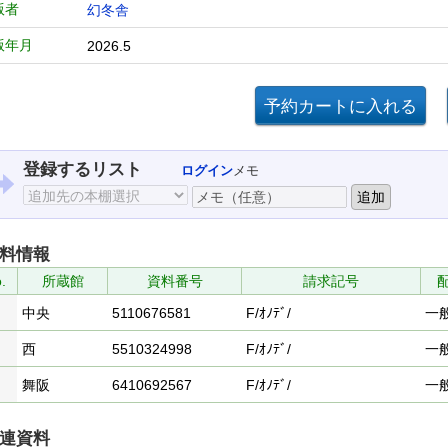
版者
幻冬舎
版年月
2026.5
登録するリスト
ログイン
メモ
料情報
.
所蔵館
資料番号
請求記号
中央
5110676581
F/ｵﾉﾃﾞ/
一
西
5510324998
F/ｵﾉﾃﾞ/
一
舞阪
6410692567
F/ｵﾉﾃﾞ/
一
連資料