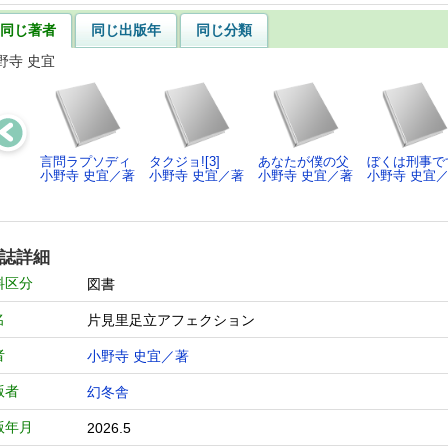
同じ著者
同じ出版年
同じ分類
野寺 史宜
言問ラプソディ
タクジョ![3]
あなたが僕の父
ぼくは刑事で
小野寺 史宜／著
小野寺 史宜／著
小野寺 史宜／著
小野寺 史宜
誌詳細
料区分
図書
名
片見里足立アフェクション
者
小野寺 史宜／著
版者
幻冬舎
版年月
2026.5