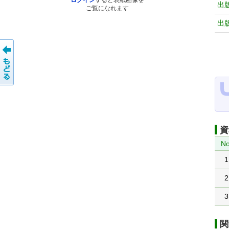
ログイン
すると表紙画像を
出
ご覧になれます
出
資
No
1
2
3
関