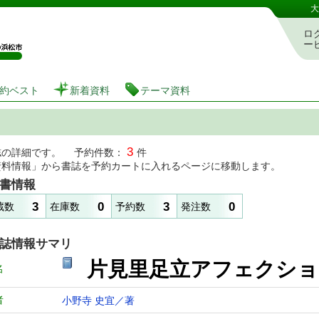
図書館 蔵書検索・予約システム
大
ロ
ー
約ベスト
新着資料
テーマ資料
3
誌の詳細です。 予約件数：
件
資料情報」から書誌を予約カートに入れるページに移動します。
書情報
3
0
3
0
蔵数
在庫数
予約数
発注数
誌情報サマリ
片見里足立アフ
名
者
小野寺 史宜／著