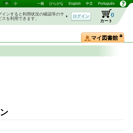
中
小
一般
ひらがな
English
中文
Português
0
グインすると利用状況の確認等のサ
ビスを利用できます。
カート
マイ図書館
ェクション