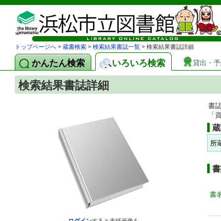
トップページへ
>
蔵書検索
>
検索結果書誌一覧
> 検索結果書誌詳細
かんたん検索
いろいろ検索
貸出・予
検索結果書誌詳細
書
「
蔵
所
書
書