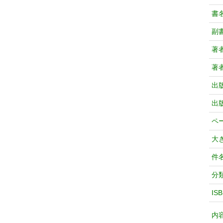
書
副
著
著
出
出
ペ
大
件
分
IS
内