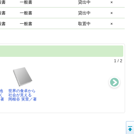
般書
一般書
貸出中
×
般書
一般書
貸出中
×
般書
一般書
取置中
×
1
/
2
地
世界の食卓から
世界の国からい
世界の市
世界の台所探
く
社会が見える
ただきます!
場 ： おいし
検 ： 料理か
／著
岡根谷 実里／著
アレクサンド
い!たのしい…
ら暮らし…
ラ・…
マリヤ・バーハ
岡根谷 実里／
レ…