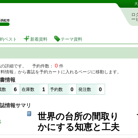
図書館 蔵書検索・予約システム
大
ロ
ー
約ベスト
新着資料
テーマ資料
0
誌の詳細です。 予約件数：
件
資料情報」から書誌を予約カートに入れるページに移動します。
書情報
6
1
0
0
蔵数
在庫数
予約数
発注数
誌情報サマリ
世界の台所の間取り 
名
かにする知恵と工