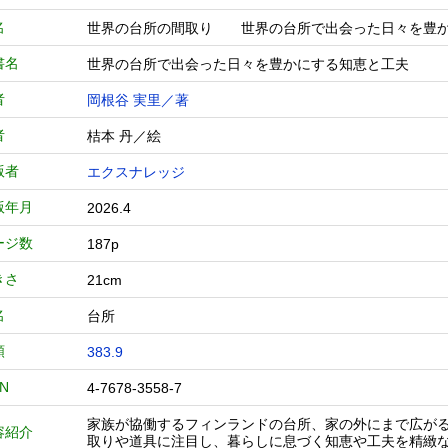
名
世界の台所の間取り 世界の台所で出会った日々
書名
世界の台所で出会った日々を豊かにする知恵と工夫
者
岡根谷 実里／著
者
桔本 丹／絵
版者
エクスナレッジ
版年月
2026.4
ージ数
187p
きさ
21cm
名
台所
類
383.9
BN
4-7678-3558-7
家族が協働するフィンランドの台所、家の外にまで広が
容紹介
取りや道具に注目し、暮らしに息づく知恵や工夫を精緻