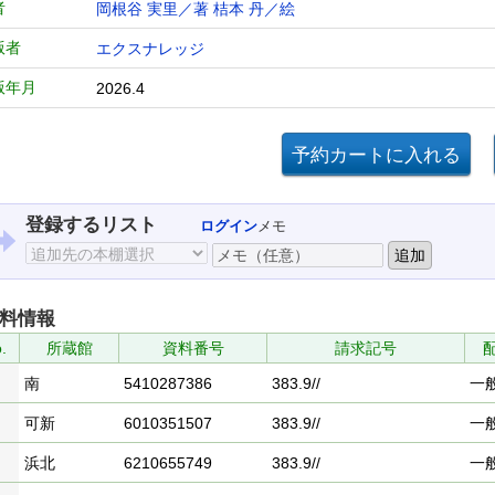
者
岡根谷 実里／著
桔本 丹／絵
版者
エクスナレッジ
版年月
2026.4
登録するリスト
ログイン
メモ
料情報
.
所蔵館
資料番号
請求記号
南
5410287386
383.9//
一
可新
6010351507
383.9//
一
浜北
6210655749
383.9//
一