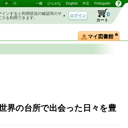
中
小
一般
ひらがな
English
中文
Português
0
グインすると利用状況の確認等のサ
ビスを利用できます。
カート
マイ図書館
世界の台所で出会った日々を豊
夫