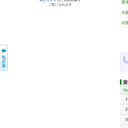
ログイン
すると表紙画像を
著
ご覧になれます
出
出
資
No
1
2
3