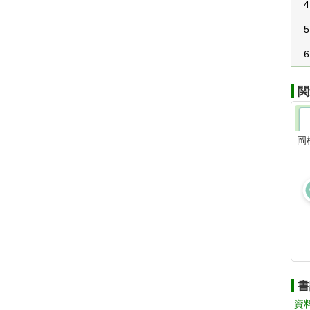
4
5
6
関
岡
書
資