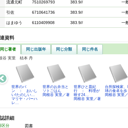
流通元町
7510269793
383.9//
一
引佐
6710641736
383.9//
一
はまゆう
6110409908
383.9//
一
連資料
同じ著者
同じ出版年
同じ分類
同じ件名
根谷 実里 桔本 丹
世界のパ
世界のお弁当と
世界ひと皿紀
台所探検家、
ン ： おいし
ソトごはん
行 ： 料理が
球の食卓を歩
い!たのしい…
岡根谷 実里／著
映す24…
岡根谷 実里
マリヤ・バーハ
岡根谷 実里／著
レ…
誌詳細
料区分
図書