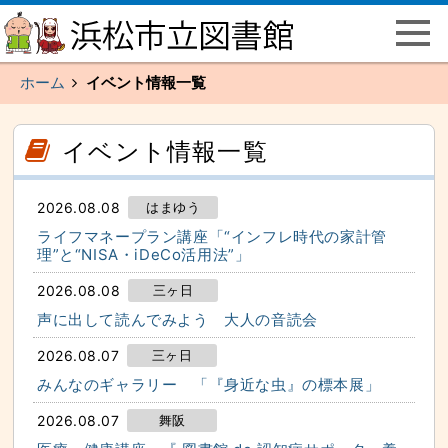
ペ
こ
ー
こ
ジ
か
の
ら
先
メ
頭
イ
ホーム
イベント情報一覧
で
ン
す
メ
主
ニ
要
ュ
こ
こ
な
ー
こ
こ
イベント情報一覧
メ
で
か
か
イ
す
ら
ら
ン
本
サ
メ
文
イ
ニ
2026.08.08
はまゆう
（記
ド
ュ
事）
メ
ー
ライフマネープラン講座「“インフレ時代の家計管
で
ニ
へ
す
ュ
理”と“NISA・iDeCo活用法”」
と
ー
び
で
ま
す
2026.08.08
三ヶ日
す
本
声に出して読んでみよう 大人の音読会
文
（記
事）
2026.08.07
三ヶ日
へ
と
みんなのギャラリー 「『身近な虫』の標本展」
び
ま
す
2026.08.07
舞阪
主
要