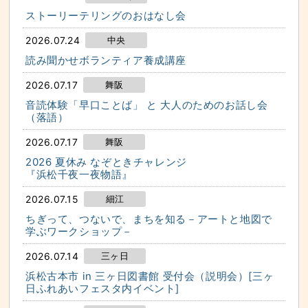
ストーリーテリングのおはなし会
2026.07.24
中央
読み聞かせボランティア養成講座
2026.07.17
舞阪
音読体験「早口ことば」 と 大人のためのお話し会
（落語）
2026.07.17
舞阪
2026 夏休み なぞときチャレンジ
『浜松千夜一夜物語』
2026.07.15
細江
ちぎって、つないで、まちを知る－アートと地図で
学ぶワークショップ－
2026.07.14
三ヶ日
浜松古本市 in 三ヶ日図書館 受付会（説明会）[三ヶ
日ふれあいフェスタ内イベント]