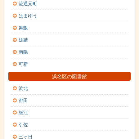
流通元町
はまゆう
舞阪
雄踏
南陽
可新
浜名区の図書館
浜北
都田
細江
引佐
三ヶ日