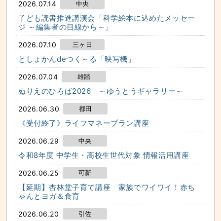
2026.07.14
中央
子ども読書推進講演会「科学絵本に込めたメッセー
ジ ～編集者の目線から～」
2026.07.10
三ヶ日
としょかんdeつく～る「映写機」
2026.07.04
雄踏
ぬりえのひろば2026 ～ゆうとうギャラリー～
2026.06.30
都田
《受付終了》ライフマネープラン講座
2026.06.29
中央
令和8年度 中学生・高校生世代対象 情報活用講座
2026.06.25
可新
【延期】杏林堂子育て講座 家族でワイワイ！赤ち
ゃんとヨガ＆食育
2026.06.20
引佐