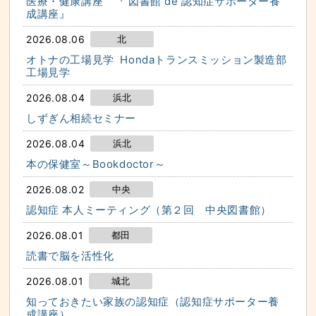
医療・健康講座 『 図書館 de 認知症サポーター養
な
サ
成講座』
イ
ド
メ
2026.08.06
北
ニ
ュ
オトナの工場見学 Hondaトランスミッション製造部
ー
工場見学
へ
と
び
2026.08.04
浜北
ま
す
しずぎん相続セミナー
2026.08.04
浜北
本の保健室～Bookdoctor～
2026.08.02
中央
認知症 本人ミーティング（第２回 中央図書館）
2026.08.01
都田
読書で脳を活性化
2026.08.01
城北
知っておきたい家族の認知症（認知症サポーター養
成講座）