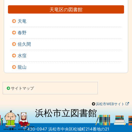
天竜区の図書館
天竜
春野
佐久間
水窪
龍山
こ
こ
サイトマップ
ま
で
本
文
浜松市WEBサイト
で
す。
浜松市立図書館
こ
れ
以
降
は
〒430-0947 浜松市中央区松城町214番地の21
フ