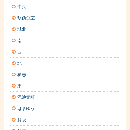
中央
駅前分室
城北
南
西
北
積志
東
流通元町
はまゆう
舞阪