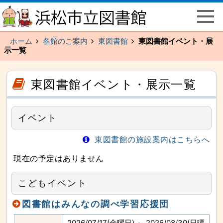
ペ
こ
ー
こ
ジ
か
の
ら
先
メ
頭
イ
ホーム
各館のご案内
東図書館
東図書館イベント・展
で
ン
す
示一覧
メ
主
ニ
要
ュ
な
ー
こ
こ
メ
で
こ
こ
東図書館イベント・展示一覧
イ
す
か
か
ン
ら
ら
メ
本
サ
ニ
文
イ
ュ
（記
ド
ー
イベント
事）
メ
へ
で
ニ
と
す
ュ
び
東図書館の施設案内はこちらへ
ー
ま
で
す
す
本
現在の予定はありません
文
（記
事）
へ
こどもイベント
と
び
ま
図書館はみんなの調べ学習応援団
す
主
要
2026/07/17(金曜日) ～ 2026/08/30(日曜