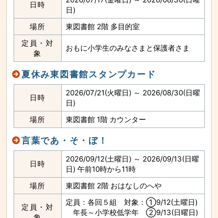
な
日時
サ
日)
イ
ド
場所
東図書館 2階 多目的室
メ
ニ
ュ
定員・対
ー
おもに小学生のみなさまと保護者さま
へ
象
と
び
ま
夏休み東図書館スタンプカード
す
2026/07/21(火曜日) ～ 2026/08/30(日曜
日時
日)
場所
東図書館 1階 カウンター
言葉であ・そ・ぼ！
2026/09/12(土曜日) ～ 2026/09/13(日曜
日時
日) 午前10時から11時
場所
東図書館 2階 おはなしのへや
定員：各回５組 対象：①9/12(土曜日)
定員・対
年長～小学校低学年 ②9/13(日曜日)
象