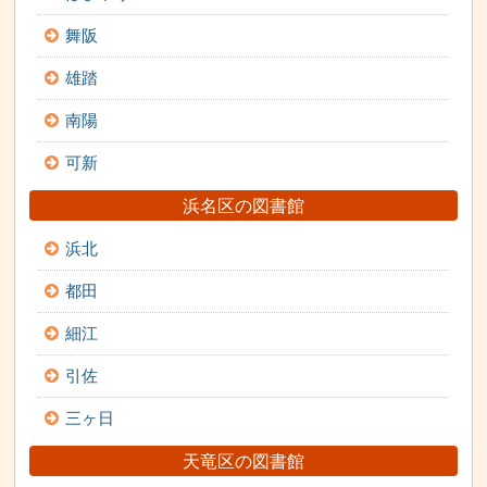
舞阪
雄踏
南陽
可新
浜名区の図書館
浜北
都田
細江
引佐
三ヶ日
天竜区の図書館