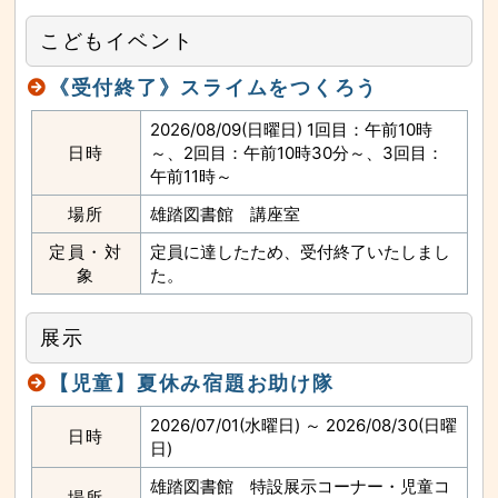
な
サ
イ
こどもイベント
ド
メ
ニ
《受付終了》スライムをつくろう
ュ
ー
へ
2026/08/09(日曜日) 1回目：午前10時
と
び
日時
～、2回目：午前10時30分～、3回目：
ま
午前11時～
す
場所
雄踏図書館 講座室
定員・対
定員に達したため、受付終了いたしまし
象
た。
展示
【児童】夏休み宿題お助け隊
2026/07/01(水曜日) ～ 2026/08/30(日曜
日時
日)
雄踏図書館 特設展示コーナー・児童コ
場所