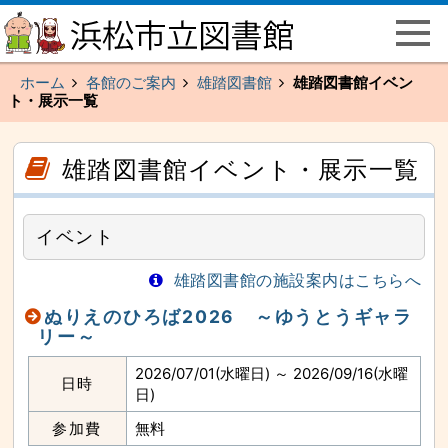
ペ
こ
ー
こ
ジ
か
の
ら
先
メ
頭
イ
ホーム
各館のご案内
雄踏図書館
雄踏図書館イベン
で
ン
す
ト・展示一覧
メ
主
ニ
要
ュ
な
ー
こ
こ
メ
で
こ
こ
雄踏図書館イベント・展示一覧
イ
す
か
か
ン
ら
ら
メ
本
サ
ニ
文
イ
ュ
（記
ド
ー
イベント
事）
メ
へ
で
ニ
と
す
ュ
び
雄踏図書館の施設案内はこちらへ
ー
ま
で
す
す
本
ぬりえのひろば2026 ～ゆうとうギャラ
文
（記
リー～
事）
へ
2026/07/01(水曜日) ～ 2026/09/16(水曜
と
日時
び
日)
ま
す
主
参加費
無料
要