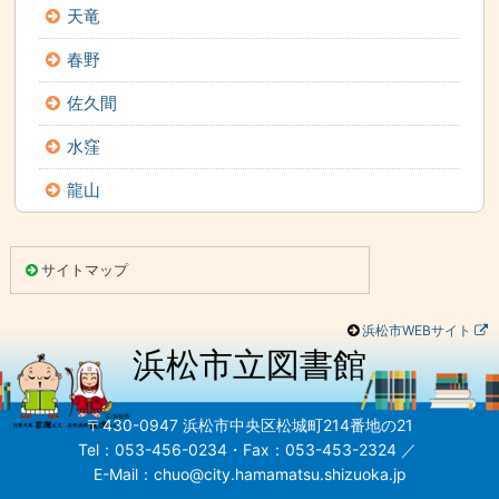
天竜
春野
佐久間
水窪
龍山
こ
こ
サイトマップ
ま
で
本
文
浜松市WEBサイト
で
す。
浜松市立図書館
こ
れ
以
降
は
〒430-0947 浜松市中央区松城町214番地の21
フ
ッ
Tel：053-456-0234・Fax：053-453-2324 ／
タ
E-Mail：chuo@city.hamamatsu.shizuoka.jp
情
報