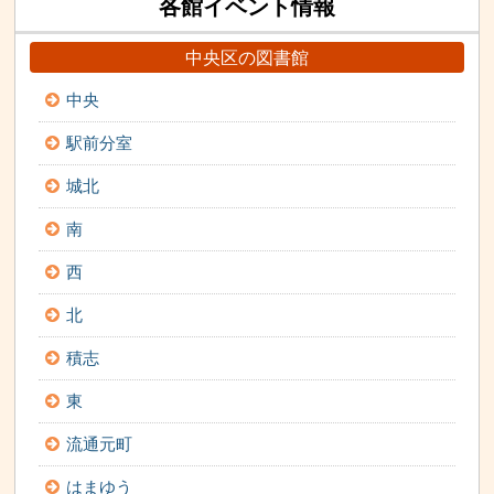
各館イベント情報
中央区の図書館
中央
駅前分室
城北
南
西
北
積志
東
流通元町
はまゆう