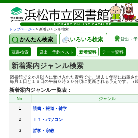
トップページへ
> 新着ジャンル検索
かんたん検索
いろいろ検索
貸出・予
蔵書検索
貸出・予約ベスト
新着資料
テーマ資料
新着案内ジャンル検索
図書館で２か月以内に受け入れた資料です。過去１年間に出版さ
毎月１日と１６日の午前０時３０分頃に更新される予定です。（
新着案内ジャンル一覧表：
No.
ジャンル
1
読書・報道・雑学
2
ＩＴ・パソコン
3
哲学・宗教