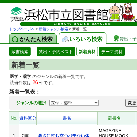
トップページへ
>
新着ジャンル検索
> 新着一覧
かんたん検索
いろいろ検索
貸出・予
蔵書検索
貸出・予約ベスト
新着資料
テーマ資料
新着一覧
医学・薬学
のジャンルの新着一覧です。
26
該当件数は
件です。
新着一覧表：
ジャンルの選択
No.
資料区分
書名
叢書名
MAGAZINE
1
図書
暑さに打ち克つバテない体。
HOUSE MOOK