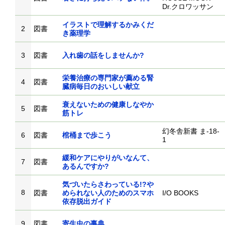
Dr.クロワッサン
イラストで理解するかみくだ
2
図書
き薬理学
3
図書
入れ歯の話をしませんか?
栄養治療の専門家が薦める腎
4
図書
臓病毎日のおいしい献立
衰えないための健康しなやか
5
図書
筋トレ
幻冬舎新書 ま-18-
6
図書
棺桶まで歩こう
1
緩和ケアにやりがいなんて、
7
図書
あるんですか?
気づいたらさわっている!?や
8
図書
められない人のためのスマホ
I/O BOOKS
依存脱出ガイド
9
図書
寄生虫の事典