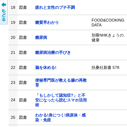
18
図書
疲れと女性のプチ不調
FOOD&COOKING
19
図書
糖質早わかり
DATA
別冊NHKきょうの
20
図書
糖尿病
健康
21
図書
糖尿病治療の手びき
22
図書
脳を休める!
扶桑社新書 578
便秘専門医が教える腸の再教
23
図書
育
「もしかして認知症?」と不
24
図書
安になったら読むスマホ活用
術
わかる!身につく!病原体・感
25
図書
染・免疫