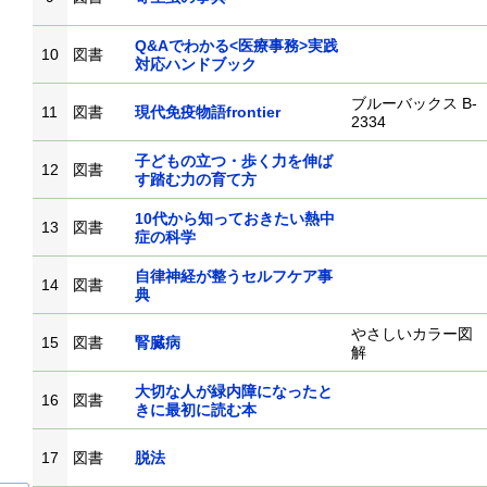
Q&Aでわかる<医療事務>実践
10
図書
対応ハンドブック
ブルーバックス B-
11
図書
現代免疫物語frontier
2334
子どもの立つ・歩く力を伸ば
12
図書
す踏む力の育て方
10代から知っておきたい熱中
13
図書
症の科学
自律神経が整うセルフケア事
14
図書
典
やさしいカラー図
15
図書
腎臓病
解
大切な人が緑内障になったと
16
図書
きに最初に読む本
17
図書
脱法