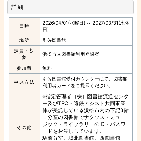
な
サ
詳細
イ
ド
メ
ニ
2026/04/01(水曜日) ～ 2027/03/31(水曜
ュ
日時
日)
ー
へ
と
場所
引佐図書館
び
ま
す
定員・対
浜松市立図書館利用登録者
象
参加費
無料
引佐図書館受付カウンターにて、図書館
申込方法
利用者カードをご提示ください。
※指定管理者（株）図書館流通センタ
ー及びTRC・遠鉄アシスト共同事業
体が受託している浜松市内の下記8館
１分室の図書館でナクソス・ミュー
ジック・ライブラリーのID・パスワ
その他
ードをお渡ししています。
駅前分室、城北図書館、西図書館、