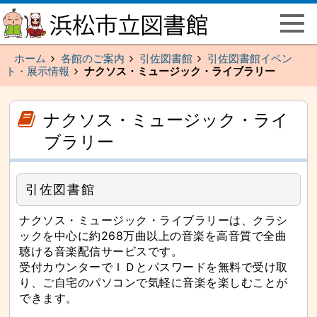
ペ
こ
ー
こ
ジ
か
の
ら
先
メ
頭
イ
ホーム
各館のご案内
引佐図書館
引佐図書館イベン
で
ン
す
ト・展示情報
ナクソス・ミュージック・ライブラリー
メ
主
ニ
要
ュ
な
ー
こ
こ
メ
で
こ
こ
ナクソス・ミュージック・ライ
イ
す
か
か
ン
ら
ら
メ
ブラリー
本
サ
ニ
文
イ
ュ
（記
ド
ー
事）
メ
へ
で
ニ
と
引佐図書館
す
ュ
び
ー
ま
で
す
す
本
ナクソス・ミュージック・ライブラリーは、クラシ
文
ックを中心に約268万曲以上の音楽を高音質で全曲
（記
事）
聴ける音楽配信サービスです。
へ
と
受付カウンターでＩＤとパスワードを無料で受け取
び
り、ご自宅のパソコンで気軽に音楽を楽しむことが
ま
す
できます。
主
要