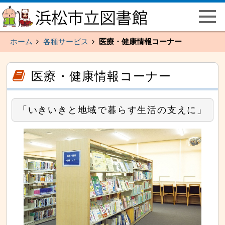
ペ
こ
ー
こ
ジ
か
の
ら
先
メ
頭
イ
ホーム
各種サービス
医療・健康情報コーナー
で
ン
す
メ
主
ニ
要
ュ
こ
こ
な
ー
こ
こ
医療・健康情報コーナー
メ
で
か
か
イ
す
ら
ら
ン
本
サ
メ
文
イ
ニ
（記
ド
ュ
「いきいきと地域で暮らす生活の支えに」
事）
メ
ー
で
ニ
へ
す
ュ
と
ー
び
で
ま
す
す
本
文
（記
事）
へ
と
び
ま
す
主
要