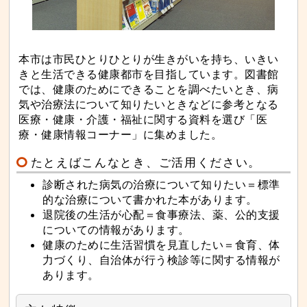
な
サ
イ
ド
メ
ニ
ュ
本市は市民ひとりひとりが生きがいを持ち、いきい
ー
きと生活できる健康都市を目指しています。図書館
へ
と
では、健康のためにできることを調べたいとき、病
び
ま
気や治療法について知りたいときなどに参考となる
す
医療・健康・介護・福祉に関する資料を選び「医
療・健康情報コーナー」に集めました。
たとえばこんなとき、ご活用ください。
診断された病気の治療について知りたい＝標準
的な治療について書かれた本があります。
退院後の生活が心配＝食事療法、薬、公的支援
についての情報があります。
健康のために生活習慣を見直したい＝食育、体
力づくり、自治体が行う検診等に関する情報が
あります。