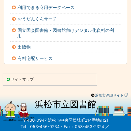
利用できる商用データベース
おうだんくんサーチ
国立国会図書館・図書館向けデジタル化資料の利
用
出版物
有料宅配サービス
こ
こ
サイトマップ
ま
で
本
文
浜松市WEBサイト
で
す。
浜松市立図書館
こ
れ
以
降
は
〒430-0947 浜松市中央区松城町214番地の21
フ
ッ
Tel：053-456-0234・Fax：053-453-2324 ／
タ