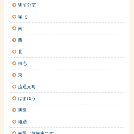
駅前分室
城北
南
西
北
積志
東
流通元町
はまゆう
舞阪
雄踏
南陽（休館中です）