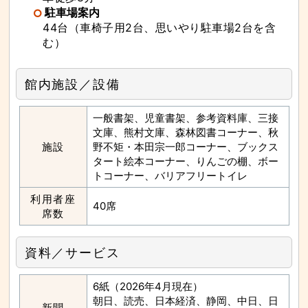
駐車場案内
44台（車椅子用2台、思いやり駐車場2台を含
む）
館内施設／設備
一般書架、児童書架、参考資料庫、三接
文庫、熊村文庫、森林図書コーナー、秋
施設
野不矩・本田宗一郎コーナー、ブックス
タート絵本コーナー、りんごの棚、ボー
トコーナー、バリアフリートイレ
利用者座
40席
席数
資料／サービス
6紙（2026年4月現在）
朝日、読売、日本経済、静岡、中日、日
新聞