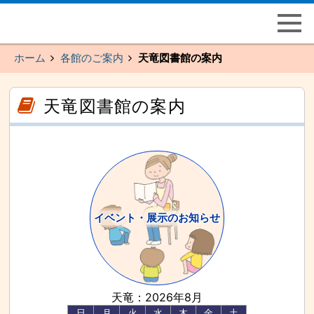
ペ
こ
ー
こ
ジ
か
の
ら
先
メ
頭
イ
ホーム
各館のご案内
天竜図書館の案内
で
ン
す
メ
主
ニ
要
ュ
こ
こ
な
ー
こ
こ
天竜図書館の案内
メ
で
か
か
イ
す
ら
ら
ン
本
サ
メ
文
イ
ニ
（記
ド
ュ
事）
メ
ー
で
ニ
へ
す
ュ
と
ー
び
で
ま
す
す
本
イベント・展示のお知らせ
文
（記
事）
へ
と
び
ま
す
天竜：2026年8月
主
要
日
月
火
水
木
金
土